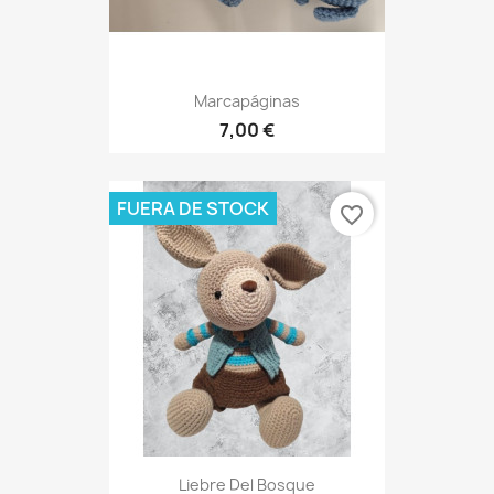
Marcapáginas
7,00 €
FUERA DE STOCK
favorite_border
Liebre Del Bosque