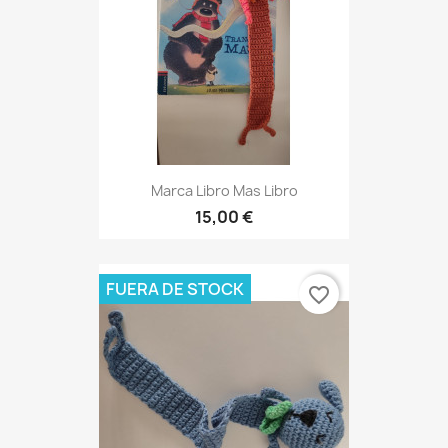
Marca Libro Mas Libro
15,00 €
FUERA DE STOCK
favorite_border