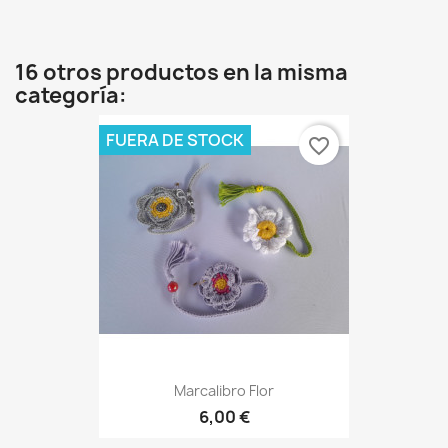
16 otros productos en la misma
categoría:
FUERA DE STOCK
favorite_border
Marcalibro Flor
6,00 €