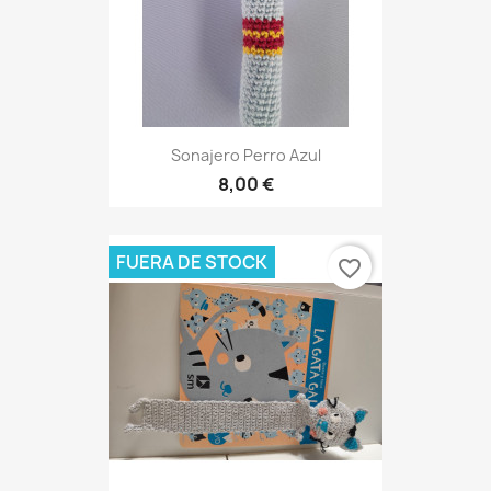
Sonajero Perro Azul
8,00 €
FUERA DE STOCK
favorite_border