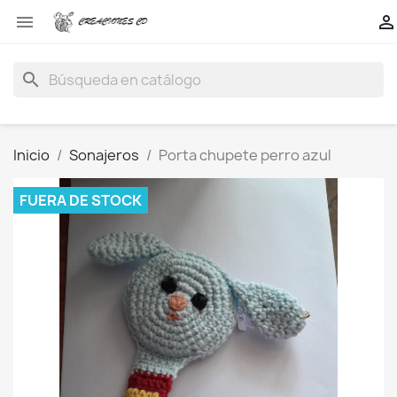


search
Inicio
Sonajeros
Porta chupete perro azul
FUERA DE STOCK