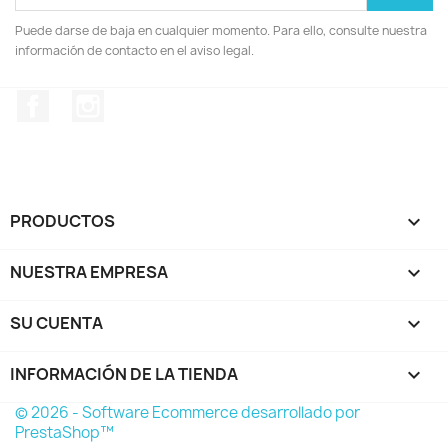
Puede darse de baja en cualquier momento. Para ello, consulte nuestra
información de contacto en el aviso legal.
Facebook
Instagram
PRODUCTOS

NUESTRA EMPRESA

SU CUENTA

INFORMACIÓN DE LA TIENDA
keyboard_arrow_down
© 2026 - Software Ecommerce desarrollado por
PrestaShop™