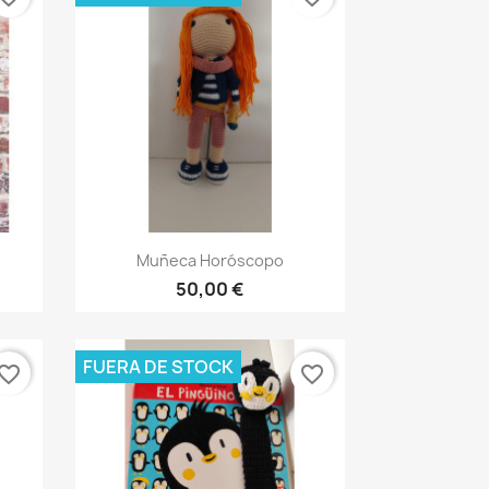
Vista rápida

Muñeca Horóscopo
50,00 €
FUERA DE STOCK
vorite_border
favorite_border