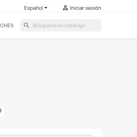


Español
Iniciar sesión
search
UCHES