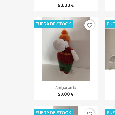
50,00 €
FUERA DE STOCK
FUE
favorite_border
Vista rápida

Amigurumis
28,00 €
FUERA DE STOCK
FUE
favorite_border