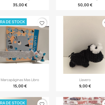
35,00 €
50,00 €
RA DE STOCK
favorite_border
fa
Vista rápida
Vista rápida


Marcapáginas Mas Libro
Llavero
15,00 €
9,00 €
RA DE STOCK
favorite_border
fa