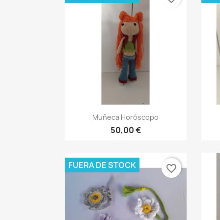
Vista rápida

Muñeca Horóscopo
50,00 €
FUERA DE STOCK
favorite_border