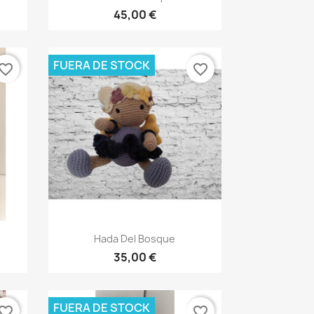
45,00 €
FUERA DE STOCK
vorite_border
favorite_border
Vista rápida

Hada Del Bosque
35,00 €
FUERA DE STOCK
vorite_border
favorite_border