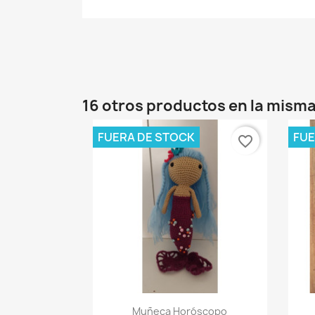
16 otros productos en la misma
FUERA DE STOCK
FUE
favorite_border
Vista rápida

Muñeca Horóscopo