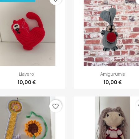
Vista rápida
Vista rápida


Llavero
Amigurumis
10,00 €
10,00 €
favorite_border
fa