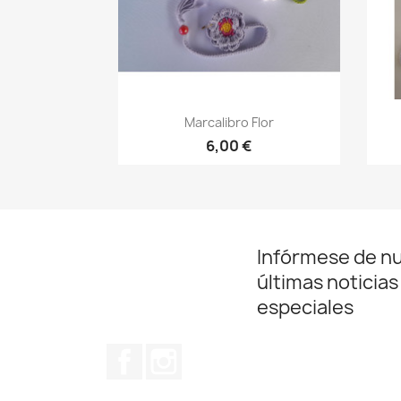
Vista rápida

Marcalibro Flor
6,00 €
Infórmese de n
últimas noticias
especiales
Facebook
Instagram