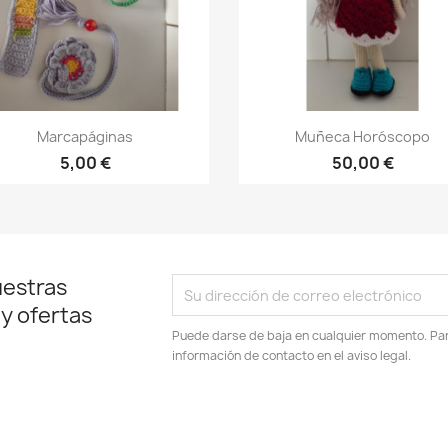
Vista rápida
Vista rápida


Marcapáginas
Muñeca Horóscopo
5,00 €
50,00 €
uestras
 y ofertas
Puede darse de baja en cualquier momento. Para
información de contacto en el aviso legal.