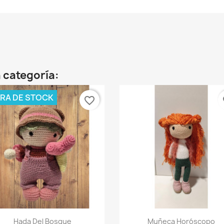
 categoría:
RA DE STOCK
favorite_border
fa
Vista rápida
Vista rápida


Hada Del Bosque
Muñeca Horóscopo