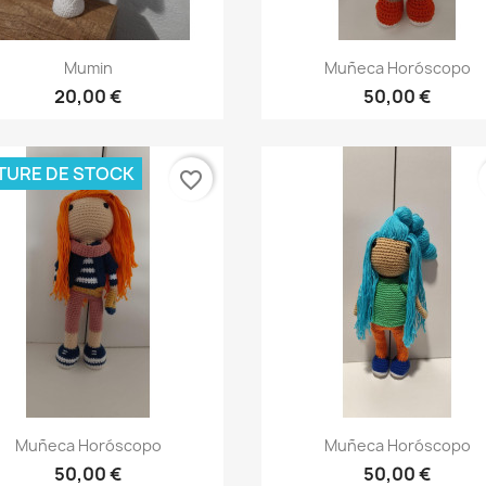
Aperçu rapide
Aperçu rapide


Mumin
Muñeca Horóscopo
20,00 €
50,00 €
TURE DE STOCK
favorite_border
Aperçu rapide
Aperçu rapide


Muñeca Horóscopo
Muñeca Horóscopo
50,00 €
50,00 €