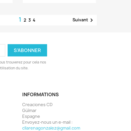
1

Suivant
2
3
4
ous trouverez pour cela nos
ilisation du site.
INFORMATIONS
Creaciones CD
Güímar
Espagne
Envoyez-nous un e-mail :
cllarenagonzalez@gmail.com