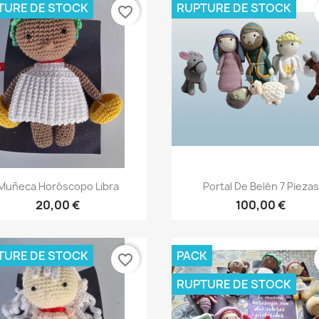
TURE DE STOCK
RUPTURE DE STOCK
favorite_border
Aperçu rapide
Aperçu rapide


Muñeca Horóscopo Libra
Portal De Belén 7 Piezas
20,00 €
100,00 €
TURE DE STOCK
PACK
favorite_border
RUPTURE DE STOCK