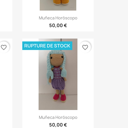
Aperçu rapide

Muñeca Horóscopo
50,00 €
RUPTURE DE STOCK
favorite_border
favorite_border
Aperçu rapide

Muñeca Horóscopo
50,00 €