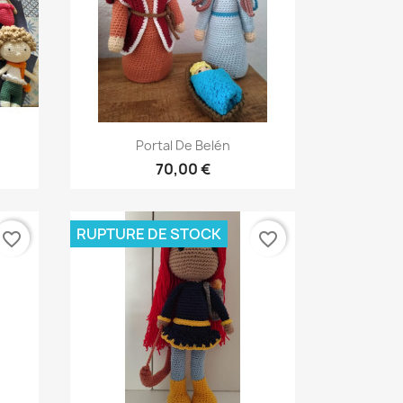
Aperçu rapide

Portal De Belén
70,00 €
RUPTURE DE STOCK
favorite_border
favorite_border