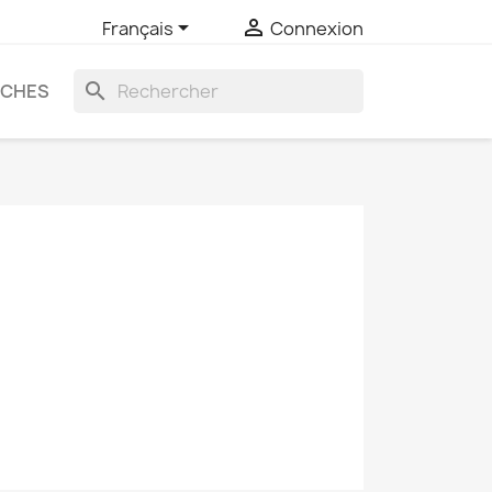


Français
Connexion
search
UCHES