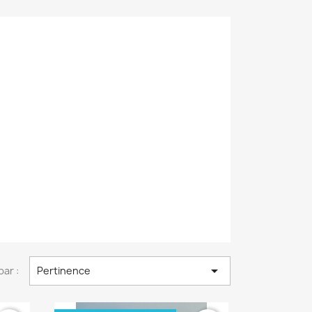

par :
Pertinence