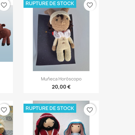
RUPTURE DE STOCK
favorite_border
favorite_border
Aperçu rapide

Muñeca Horóscopo
20,00 €
RUPTURE DE STOCK
favorite_border
favorite_border