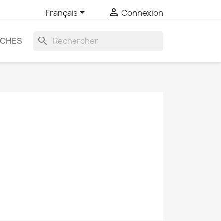


Français
Connexion
search
UCHES