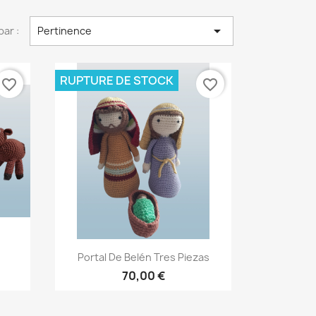

par :
Pertinence
RUPTURE DE STOCK
favorite_border
favorite_border
Aperçu rapide

Portal De Belén Tres Piezas
70,00 €