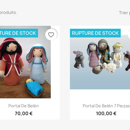
3 produits.
Trier 
TURE DE STOCK
RUPTURE DE STOCK
favorite_border
Aperçu rapide
Aperçu rapide


Portal De Belén
Portal De Belén 7 Piezas
70,00 €
100,00 €