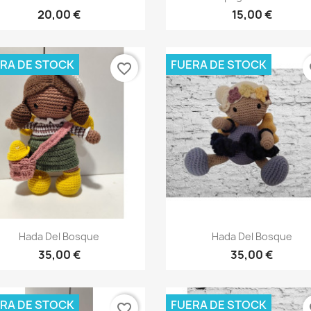
20,00 €
15,00 €
RA DE STOCK
FUERA DE STOCK
favorite_border
fa
Vista rápida
Vista rápida


Hada Del Bosque
Hada Del Bosque
35,00 €
35,00 €
RA DE STOCK
FUERA DE STOCK
favorite_border
fa