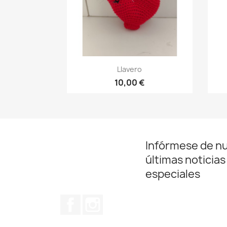
Vista rápida

Llavero
10,00 €
Infórmese de n
últimas noticias
especiales
Facebook
Instagram