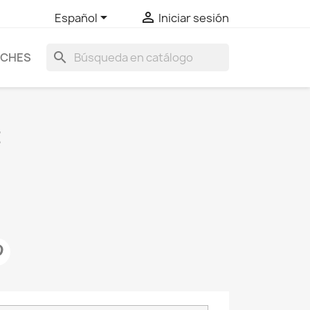


Español
Iniciar sesión
search
UCHES
E