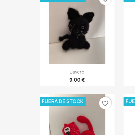
Vista rápida

Llavero
9,00 €
FUERA DE STOCK
FUE
favorite_border