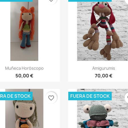
Vista rápida
Vista rápida


Muñeca Horóscopo
Amigurumis
50,00 €
70,00 €
RA DE STOCK
FUERA DE STOCK
favorite_border
fa