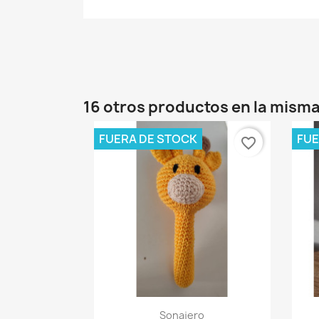
16 otros productos en la misma
FUERA DE STOCK
FUE
favorite_border
Vista rápida

Sonajero