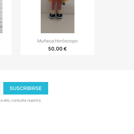
Vista rápida

Muñeca Horóscopo
50,00 €
 ello, consulte nuestra