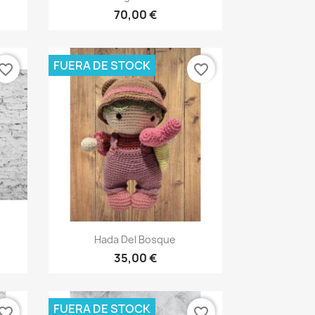
70,00 €
FUERA DE STOCK
vorite_border
favorite_border
Vista rápida

Hada Del Bosque
35,00 €
FUERA DE STOCK
vorite_border
favorite_border