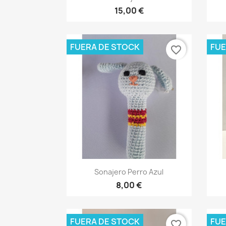
15,00 €
FUERA DE STOCK
FUE
favorite_border
Vista rápida

Sonajero Perro Azul
8,00 €
FUERA DE STOCK
FUE
favorite_border