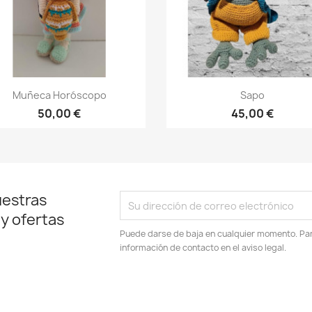
Vista rápida
Vista rápida


Muñeca Horóscopo
Sapo
50,00 €
45,00 €
uestras
 y ofertas
Puede darse de baja en cualquier momento. Para
información de contacto en el aviso legal.