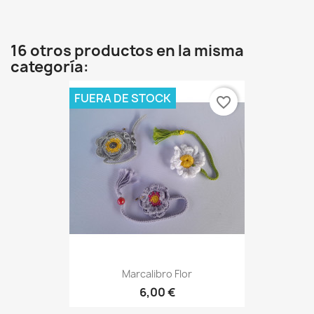
16 otros productos en la misma
categoría:
FUERA DE STOCK
favorite_border
Marcalibro Flor
6,00 €