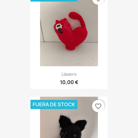
Llavero
10,00 €
FUERA DE STOCK
favorite_border