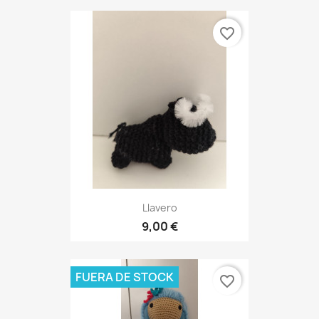
favorite_border
Llavero
9,00 €
FUERA DE STOCK
favorite_border