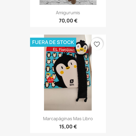
Amigurumis
70,00 €
FUERA DE STOCK
favorite_border
Marcapáginas Mas Libro
15,00 €