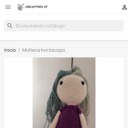


search
Inicio
Muñeca horóscopo