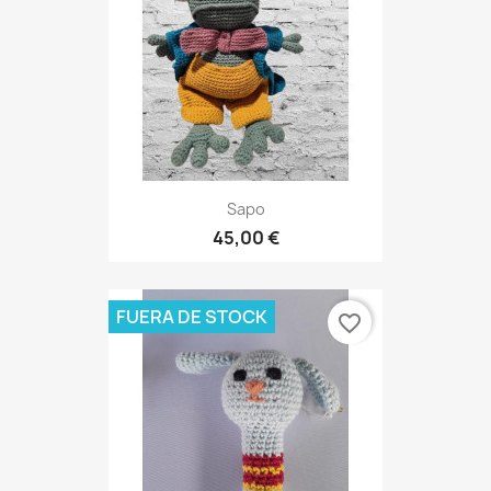
Sapo
45,00 €
FUERA DE STOCK
favorite_border