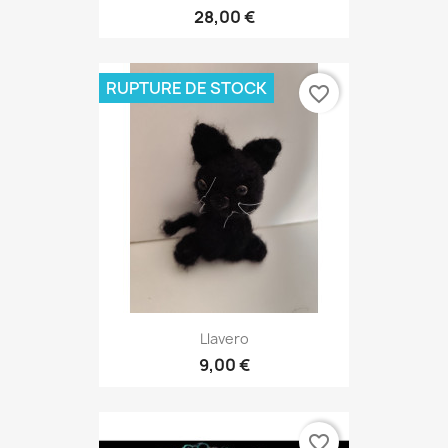
28,00 €
RUPTURE DE STOCK
favorite_border
Llavero
9,00 €
favorite_border