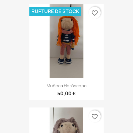
RUPTURE DE STOCK
favorite_border
Muñeca Horóscopo
50,00 €
favorite_border