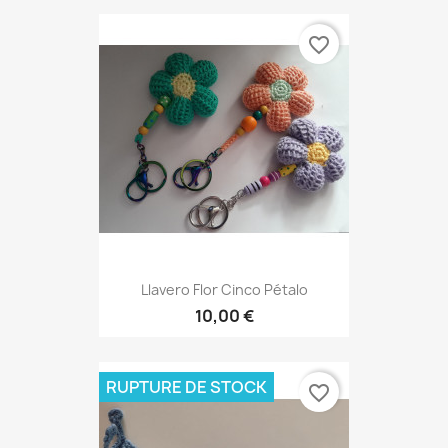
favorite_border
Llavero Flor Cinco Pétalo
10,00 €
RUPTURE DE STOCK
favorite_border