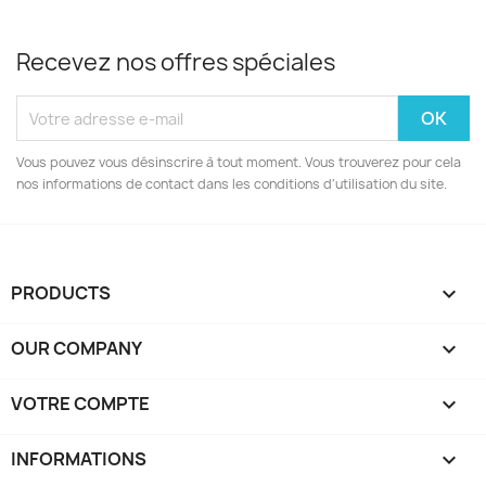
Recevez nos offres spéciales
Vous pouvez vous désinscrire à tout moment. Vous trouverez pour cela
nos informations de contact dans les conditions d'utilisation du site.
PRODUCTS

OUR COMPANY

VOTRE COMPTE

INFORMATIONS
keyboard_arrow_down