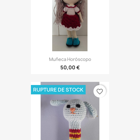
Muñeca Horóscopo
50,00 €
RUPTURE DE STOCK
favorite_border